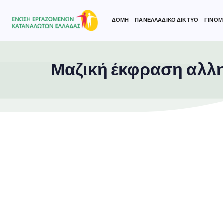
ΔΟΜΗ
ΠΑΝΕΛΛΑΔΙΚΟ ΔΙΚΤΥΟ
ΓΙΝΟΜ
Μαζική έκφραση αλλη
Type and hit enter