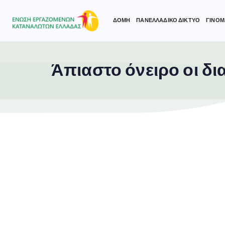
ΔΟΜΗ
ΠΑΝΕΛΛΑΔΙΚΟ ΔΙΚΤΥΟ
ΓΙΝΟΜ
Άπιαστο όνειρο οι δι
Type and hit enter