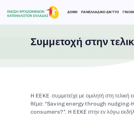
ΔΟΜΗ
ΠΑΝΕΛΛΑΔΙΚΟ ΔΙΚΤΥΟ
ΓΙΝΟΜ
Συμμετοχή στην τελ
Type and hit enter
H EEKE συμμετείχε με ομιλητή στη τελική
θέμα: “Saving energy through nudging-H
consumers?”. H EEKE στην εν λόγω εκδή