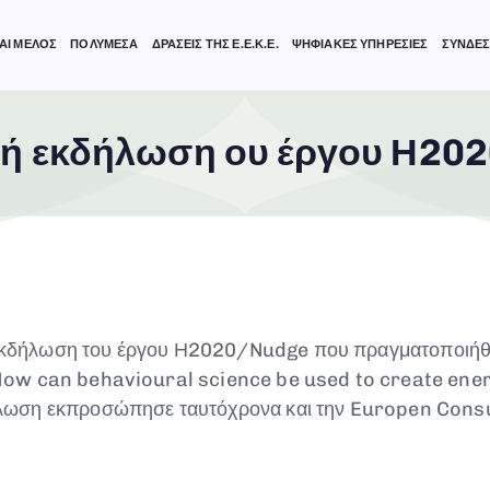
ΑΙ ΜΕΛΟΣ
ΠΟΛΥΜΕΣΑ
ΔΡΑΣΕΙΣ ΤΗΣ Ε.Ε.Κ.Ε.
ΨΗΦΙΑΚΕΣ ΥΠΗΡΕΣΙΕΣ
ΣΥΝΔΕΣ
ική εκδήλωση ου έργου Η20
 εκδήλωση του έργου Η2020/Nudge που πραγματοποιήθηκ
ow can behavioural science be used to create ener
λωση εκπροσώπησε ταυτόχρονα και την Europen Cons