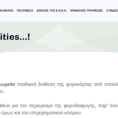
ΑΙ ΜΕΛΟΣ
ΠΟΛΥΜΕΣΑ
ΔΡΑΣΕΙΣ ΤΗΣ Ε.Ε.Κ.Ε.
ΨΗΦΙΑΚΕΣ ΥΠΗΡΕΣΙΕΣ
ΣΥΝΔΕΣ
ities…!
δωρεάν
σταδιακή διάθεση της φοροκάρτας από οποι
ών.
εια για τον περιορισμό της φοροδιαφυγής, παρ’ όλα
όμως και του επιχειρηματικού κόσμου.