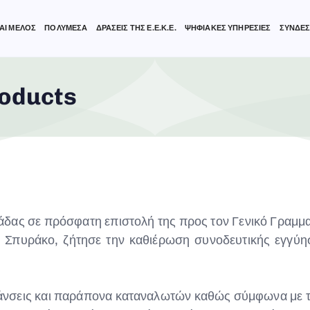
ΑΙ ΜΕΛΟΣ
ΠΟΛΥΜΕΣΑ
ΔΡΑΣΕΙΣ ΤΗΣ Ε.Ε.Κ.Ε.
ΨΗΦΙΑΚΕΣ ΥΠΗΡΕΣΙΕΣ
ΣΥΝΔΕΣ
roducts
ας σε πρόσφατη επιστολή της προς τον Γενικό Γραμμα
 Σπυράκο, ζήτησε την καθιέρωση συνοδευτικής εγγύη
άνσεις και παράπονα καταναλωτών καθώς σύμφωνα με το