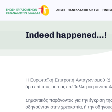
ΔΟΜΗ
ΠΑΝΕΛΛΑΔΙΚΟ ΔΙΚΤΥΟ
ΓΙΝΟΜ
Indeed happened…!
Type and hit enter
Η Ευρωπαϊκή Επιτροπή Ανταγωνισμού (;) 
άρα επί τους ουσίας επέβαλλε μια μονοπω
Σημαντικός παράγοντας για την έγκριση τη
οδηγούνταν στην χρεοκοπία, ή την οδηγού