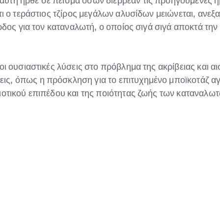
τή ήρθε σε πείσμα όσων διέρρεαν τις προηγούμενες ημέρ
τι ο τεράστιος τζίρος μεγάλων αλυσίδων μειώνεται, ανε
έρδος για τον καταναλωτή, ο οποίος σιγά σιγά αποκτά τ
οι ουσιαστικές λύσεις στο πρόβλημα της ακρίβειας και α
ις, όπως η πρόσκληση για το επιτυχημένο μποϊκοτάζ α
οτικού επιπέδου και της ποιότητας ζωής των καταναλωτώ